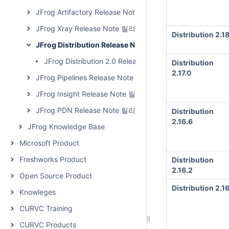
JFrog Artifactory Release Note 릴리즈 노트
JFrog Xray Release Note 릴리즈 노트
Distribution 2.18
JFrog Distribution Release Note 릴리즈 노트
JFrog Distribution 2.0 Release Note 릴리즈 노트
Distribution
2.17.0
JFrog Pipelines Release Note 릴리즈 노트
JFrog Insight Release Note 릴리즈 노트
JFrog PDN Release Note 릴리즈 노트
Distribution
2.16.6
JFrog Knowledge Base
Microsoft Product
Freshworks Product
Distribution
2.16.2
Open Source Product
Distribution 2.16
Knowleges
CURVC Training
CURVC Products