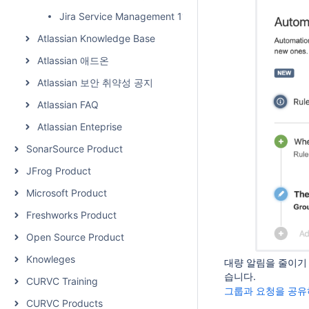
Jira Service Management 11.3.x 릴리즈 노트
Atlassian Knowledge Base
Atlassian 애드온
Atlassian 보안 취약성 공지
Atlassian FAQ
Atlassian Enteprise
SonarSource Product
JFrog Product
Microsoft Product
Freshworks Product
Open Source Product
Knowleges
대량 알림을 줄이기
습니다.
CURVC Training
그룹과 요청을 공유
CURVC Products