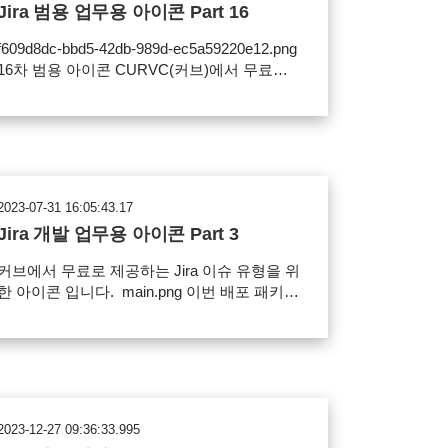
Jira 범용 업무용 아이콘 Part 16
f609d8dc-bbd5-42db-989d-ec5a59220e12.png
16차 범용 아이콘 CURVC(커브)에서 무료로
제공하는 범용 아이콘 입니다. Jira 이슈 아이
콘, Jira 프로젝트 아바타 변경, Confluence 공
 아바타 변경, JSM 서비스 데스크 요청 유형
변경, Confluence 이모지로 사용하실 수 있습
니다. 아이콘 등록 및 사용 방법, 아이콘 사용
범위에 대한 내용을 확인해주세요. 사용범위
2023-07-31 16:05:43.17
Jira 이슈 아이콘으로 사용 가능 Jira 프로젝트
Jira 개발 업무용 아이콘 Part 3
아바타 변경 Confluence 공간 아바타 변경
Confluence 이모지 JSM 서비스데스크 요청 유
커브에서 무료로 제공하는 Jira 이슈 유형을 위
 변경 파일의 재배포, 유료 판매 금지 아이콘
한 아이콘 입니다. main.png 이번 배포 패키지
보 이번 배포 패키지에는 보안과 데이터 아
에는 개발, 버그, 원격 업무 등 개발과 관련된
이콘을 포함하고 있습니다. 0b369ccf-b17b-
업무에 사용할 수 있는 아이콘을 준비했습니
43b9-a127-9b74c8750b21.png 아이콘 다운로
다.
드
worddavf4049ebdb8a238b76323ed2a1298d4ff.
g 사용 범위 Jira 이슈 아이콘으로 사용 가능
파일의 재배포, 유료 판매 금지 아이콘 다운로
2023-12-27 09:36:33.995
드