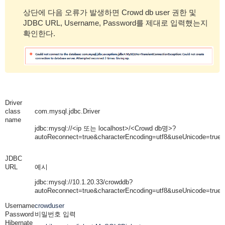
상단에 다음 오류가 발생하면 Crowd db user 권한 및
JDBC URL, Username, Password를 제대로 입력했는지
확인한다.
Driver
class
com.mysql.jdbc.Driver
name
jdbc:mysql://<ip 또는 localhost>/<Crowd db명>?
autoReconnect=true&characterEncoding=utf8&useUnicode=true
JDBC
URL
예시
jdbc:mysql://10.1.20.33/crowddb?
autoReconnect=true&characterEncoding=utf8&useUnicode=true
Username
crowduser
Password
비밀번호 입력
Hibernate