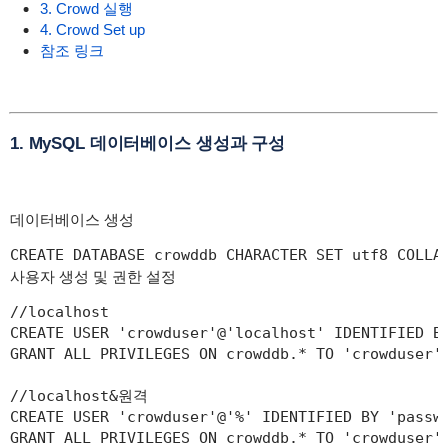
3. Crowd 실행
4. Crowd Set up
참조 링크
1. MySQL 데이터베이스 생성과 구성
데이터베이스 생성
CREATE DATABASE crowddb CHARACTER SET utf8 COLLA
사용자 생성 및 권한 설정
//localhost

CREATE USER 'crowduser'@'localhost' IDENTIFIED BY
GRANT ALL PRIVILEGES ON crowddb.* TO 'crowduser'@
//localhost&원격

CREATE USER 'crowduser'@'%' IDENTIFIED BY 'passwo
GRANT ALL PRIVILEGES ON crowddb.* TO 'crowduser'@