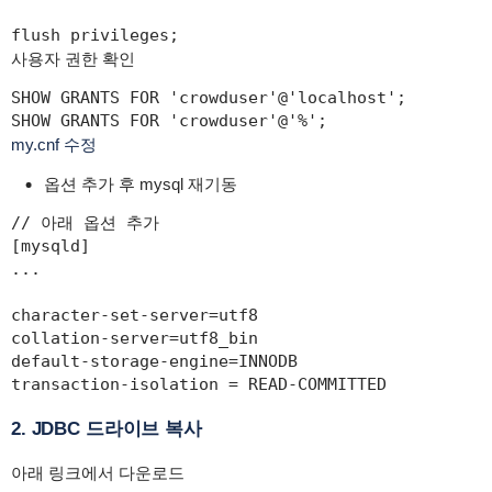
flush privileges;
사용자 권한 확인
SHOW GRANTS FOR 'crowduser'@'localhost';

SHOW GRANTS FOR 'crowduser'@'%';
my.cnf 수정
옵션 추가 후 mysql 재기동
// 아래 옵션 추가

[mysqld]

...

character-set-server=utf8

collation-server=utf8_bin

default-storage-engine=INNODB

transaction-isolation = READ-COMMITTED
2. JDBC 드라이브 복사
아래 링크에서 다운로드