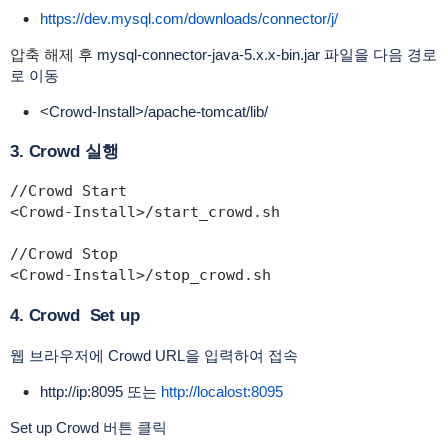
https://dev.mysql.com/downloads/connector/j/
압축 해제 후
mysql-connector-java-5.x.x-bin.jar 파일을 다음 경로
로 이동
<Crowd-Install>/apache-tomcat/lib/
3. Crowd 실행
//Crowd Start

<Crowd-Install>/start_crowd.sh

//Crowd Stop

<Crowd-Install>/stop_crowd.sh
4. Crowd Set up
웹 브라우저에 Crowd URL을 입력하여 접속
http://ip:8095
또는
http://localost:8095
Set up Crowd 버튼 클릭