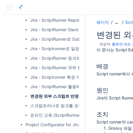
Version Manager for Jira add-on
ScriptRunner for Jira
Jira - ScriptRunner Reporter를 Assignee로 설정하기
페이지
Scri
…
Jira - ScriptRunner Slack 커스텀 웹훅 보내기
변경된 외
Jira - ScriptRunner로 Subtask 자동 생성
작성자:
황희연 대표
Jira - Scriptrunner로 일정기간 이상 미접속자 확인
이 문서는 Script
Jira - ScriptRunner 링크되어있는 Task 리스트를
배경
Jira - ScriptRunner 외부 링크만을 위한 별도의 패
Script runner
Jira - Scriptrunner 특정 이슈의 모든 Comment 지우기
Jira - ScriptRunner 활용하여 Worflow Action 시 H
원인
변경된 외부 스크립트 반영
Jira의 Script 
스크립트러너로 링크를 표현하는 커스텀필드 만들기
조치
온라인 교육 (ScriptRunner)
Script runner의
Project Configurator for Jira
Groovy 파