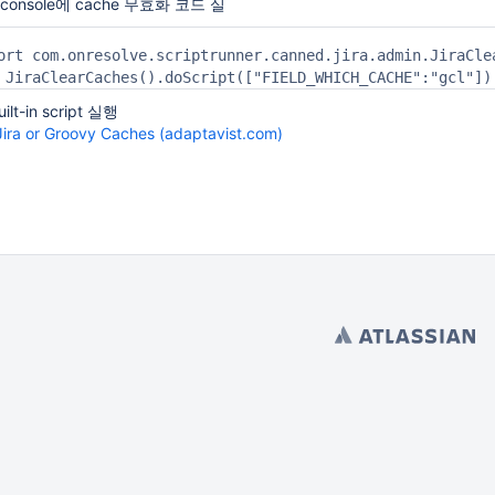
t console에 cache 무효화 코드 실
ort com.onresolve.scriptrunner.canned.jira.admin.JiraClea
 JiraClearCaches().doScript(["FIELD_WHICH_CACHE":"gcl"])
lt-in script 실행
Jira or Groovy Caches (adaptavist.com)