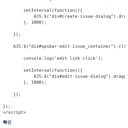
        setInterval(function(){

            AJS.$("div#create-issue-dialog").drag
        }, 1000);

    });

    AJS.$("div#opsbar-edit-issue_container").clic
        console.log('edit link click');

        setInterval(function(){

            AJS.$("div#edit-issue-dialog").dragga
        }, 1000);

    });

});

</script>
확인