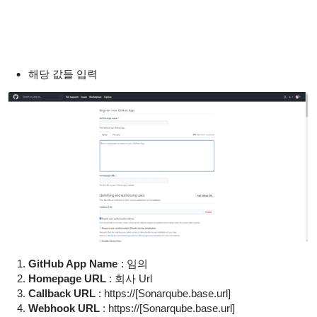
해당 값들 입력
GitHub App Name
:
임의
Homepage URL
: 회사 Url
Callback URL
:
https://[Sonarqube.base.url]
Webhook URL
:
https://[Sonarqube.base.url]