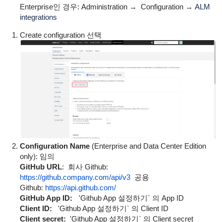
Enterprise인 경우: Administration → Configuration →
ALM
integrations
Create configuration 선택
Configuration Name
(Enterprise and Data Center Edition
only): 임의
GitHub URL
:
회사 Github:
https://github.company.com/api/v3
공용
Github:
https://api.github.com/
GitHub App ID:
'Github App 설정하기` 의 App ID
Client ID:
'Github App 설정하기` 의 Client ID
Client secret:
'Github App 설정하기` 의 Client secret