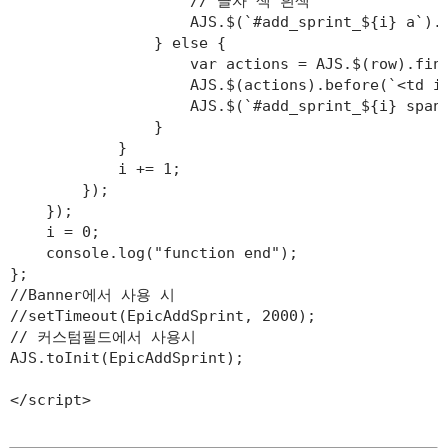
                    // 글자 색 흰색

                    AJS.$(`#add_sprint_${i} a`).c
                } else { 

                    var actions = AJS.$(row).find
                    AJS.$(actions).before(`<td i
                    AJS.$(`#add_sprint_${i} span`
                }

            }

            i += 1;

        });

    });

    i = 0;

    console.log("function end");

};

//Banner에서 사용 시

//setTimeout(EpicAddSprint, 2000);

// 커스텀필드에서 사용시

AJS.toInit(EpicAddSprint);

</script>