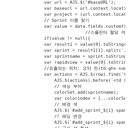
                var url = AJS.$('#baseURL');

                var baseurl = url.context.locatio
                var project = (url.context.locati
                // Sprint 이름 찾기

                var value = data.fields.customfie
				//스플린터 할당 여부 판
                if(value != null){

                var result1 = value[0].toString()
                var sprint = result1[1].split(',s
                var sprintname = sprint.toString(
                var rapidview = value[0].toString
                //표출되는 위치: 요약 전(td.ghx-summa
                var actions = AJS.$(row).find('td
                    AJS.$(actions).before(`<td i
                    // 색상 부여

                    colorSet.add(sprintname);

                    var colorindex = [...colorSet
                    // 배경 색 

                    AJS.$(`#add_sprint_${i} span`
                    // 패딩 변경

                    AJS.$(`#add_sprint_${i} span`