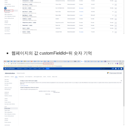
웹페이지의 값 customFieldId=뒤 숫자 기억