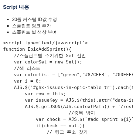
Script 내용
20줄 커스텀 ID값 수정
스플린트 링크 추가
스플린트 별 색상 부여
<script type='text/javascript'>

function EpicAddSprint(){

    //스플린트별 주기위한 Set 선언

    var colorSet = new Set();

    //색 리스트

    var colorlist = ["green","#87CEEB", "#00FFFF"
    var i = 0;

    AJS.$('#ghx-issues-in-epic-table tr').each(fu
        var row = this;

        var issueKey = AJS.$(this).attr("data-iss
        AJS.$.getJSON(AJS.contextPath() + '/rest/
			//중복 방지

            var check = AJS.$(`#add_sprint_${i}`)
            if(check == null){

                // 링크 주소 찾기
