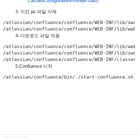
CachedConfigurationProvider.class
3. 이전 jar 파일 삭제
/atlassian/confluence/confluence/WEB-INF/lib/xwor
/atlassian/confluence/confluence/WEB-INF/lib/web
4. 다운로드 파일 적용
/atlassian/confluence/confluence/WEB-INF/lib/webw
/atlassian/confluence/confluence/WEB-INF/lib/xwor
/atlassian/confluence/confluence/WEB-INF/classes
5.Confluence 시작
/atlassian/confluence/bin/./start-confluence.sh