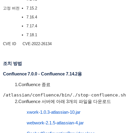
고정 버전
7.15.2
7.16.4
7.17.4
7.18.1
CVE ID
CVE-2022-26134
조치 방법
Confluence 7.0.0 - Confluence 7.14.2용
1.Confluence 종료
/atlassian/confluence/bin/./stop-confluence.sh
2.Confluence 서버에 아래 3개의 파일을 다운로드
xwork-1.0.3-atlassian-10.jar
webwork-2.1.5-atlassian-4.jar