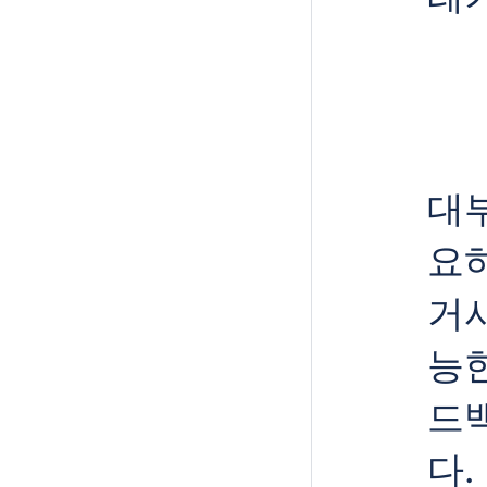
대
요하
거시
능
드
다.