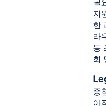
필
지원
한
라
동 
회 
Le
중
아