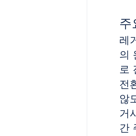
주
레
의
로
전
않도
거
간 