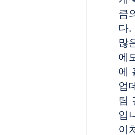
큼
다.
많은
에
에 
업
팀 
입
이