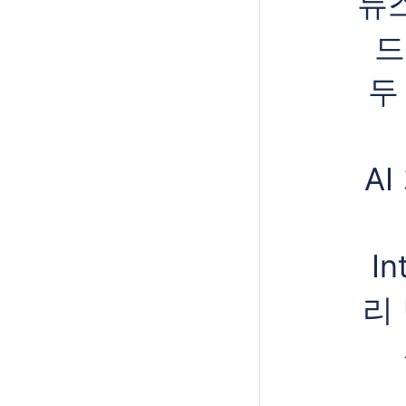
뉴
드
두
A
In
리 