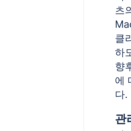
츠의
Ma
클
하
향후
에
다.
관