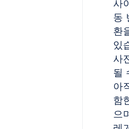
사
동 
환
있습
사
될 
아
함
으며
레