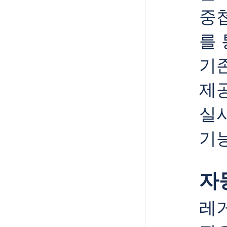
중
를 
기
제
실
기
자
레