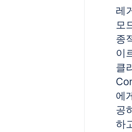
레
모드
종
이
클
Co
에게
공하
하