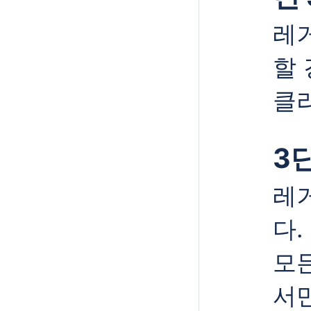
레
할 
클
3단
레
다.
모
서만