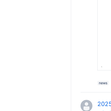
news
202