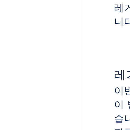
레
니다
레
이
이 
습