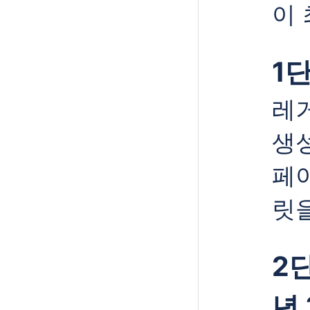
이
1단
레
생성
페이
릿을
2단
년 