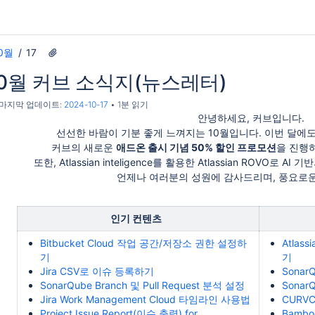
0월
17
10월 커브 소식지(뉴스레터)
, 마지막 업데이트:
2024-10-17
1분 읽기
안녕하세요, 커브입니다.
선선한 바람이 기분 좋게 느껴지는 10월입니다. 이번 달에
커브의 새로운
애드온 출시 기념 50% 할인 프로모션
을 진행
또한, Atlassian inteligence를 활용한 Atlassian ROVO로
언제나 여러분의 성원에 감사드리며, 풍요로운
인기 컨텐츠
Bitbucket Cloud 작업 공간/저장소 권한 설정하
Atlas
기
기
Jira CSV로 이슈 등록하기
Sonar
SonarQube Branch 및 Pull Request 분석 설정
Sona
Jira Work Management Cloud 타임라인 사용법
CURV
Project Issue Report(이슈 출력) for
Bambo