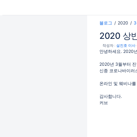
CURVC DevOps
블로그
2020
2020 
페이지
작성자 :
설진호 이사
블로그
안녕하세요. 2020년 
Team Files
2020년 3월부터 진행 
2026
신종 코로나바이러스
2025
온라인 및 웨비나를
2024
2023
감사합니다.
커브
2022
2021
2020
10월