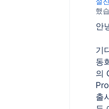
설진
했습
안
기다
동화
의 
Pr
출
두