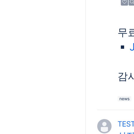
무
J
감
news
TEST