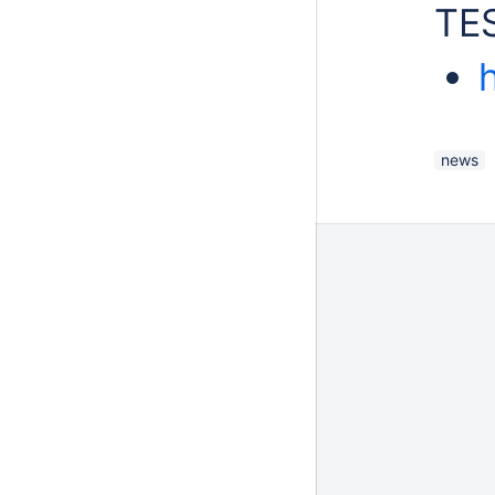
TE
news