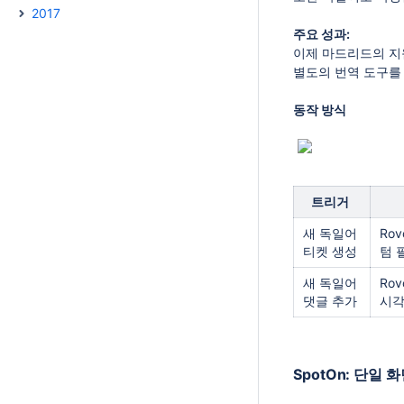
2017
주요 성과:
이제 마드리드의 지원팀
별도의 번역 도구를 
동작 방식
트리거
새 독일어
Ro
티켓 생성
텀 
새 독일어
Ro
댓글 추가
시각
SpotOn: 단