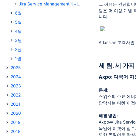
Jira Service Management에서 Rovo와 자동화를 활용해 문제 해결 속도를 높이는 3가지 방법
그 이유는 간단합니
팀은 더 이상 개별 
6월
니다.
5월
4월
3월
Atlassian 고객
2월
1월
세 팀. 세 가
2025
Axpo: 다국어 
2024
2023
문제:
2022
스위스의 주요 에너
담당자는 티켓이 접
2021
2020
해결 방법:
Axpo는 Jira Se
2019
독일어 티켓이 접수
2018
또한 독일어로 작성