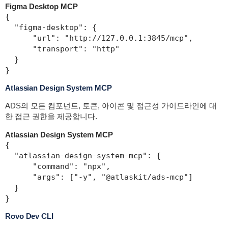
Figma Desktop MCP
{

  "figma-desktop": {

      "url": "http://127.0.0.1:3845/mcp",

      "transport": "http"

  }

}
Atlassian Design System MCP
ADS의 모든 컴포넌트, 토큰, 아이콘 및 접근성 가이드라인에 대
한 접근 권한을 제공합니다.
Atlassian Design System MCP
{

  "atlassian-design-system-mcp": {

      "command": "npx",

      "args": ["-y", "@atlaskit/ads-mcp"]

  }

}
Rovo Dev CLI