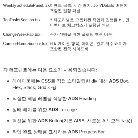
WeeklySchedulePanel.tsx
이벤트 목록, 시간 배지, Join/Details 버튼이
포함된 일정 패널
TopTasksSection.tsx
카테고리별로 그룹화된 작업과 진행률 바, 인
터랙티브 체크박스가 포함된 섹션
ChangeWeekFab.tsx
주차 선택을 위한 플로팅 액션 버튼
CamperHomeSidebar.tsx
네비게이션 항목, 아이콘, 완료 개수 배지가
포함된 왼쪽 사이드바
각 컴포넌트에는 다음 요소가 사용되었습니다:
레이아웃에는 CSS로 직접 스타일링한 div 대신
ADS
Box
,
Flex
,
Stack
,
Grid
사용
적절한 헤딩 레벨을 적용한
ADS
Heading
상태 배지를 위한
ADS
Lozenge
액션을 위한
ADS
Button
(기본 API와 새로운 API 모두 사용)
작업 완료 상태를 표시하는
ADS
ProgressBar