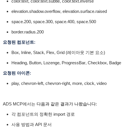
color.text
,
color.text.subtle
,
color.text.inverse
elevation.shadow.overflow
,
elevation.surface.raised
space.200
,
space.300
,
space.400
,
space.500
border.radius.200
요청된 컴포넌트:
Box
,
Inline
,
Stack
,
Flex
,
Grid
(레이아웃 기본 요소)
Heading
,
Button
,
Lozenge
,
ProgressBar
,
Checkbox
,
Badge
요청된 아이콘:
play, chevron-left, chevron-right, more, clock, video
ADS MCP에서는
다음과 같은 결과가 나왔습니다:
각 컴포넌트의 정확한 import 경로
사용 방법과 API 문서